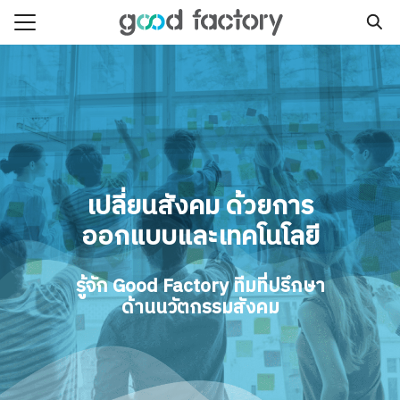
Skip
to
Search
content
for:
oolkit
ices
 Studies
เปลี่ยนสังคม
ด้วยการ
ออกแบบและเทคโนโลยี
act
รู้จัก Good Factory ทีมที่ปรึกษา
ด้านนวัตกรรมสังคม